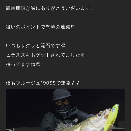
御乗船頂き誠にありがとうございます。
狙いのポイントで怒涛の連発❗❗
いつもサクッと流石です👏
ヒラスズキもゲットされてました☺️
持ってますね😏
僕もブルージュ190SSで連発🎵🎵