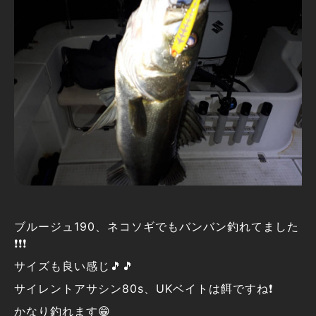
ブルージュ190、ネコソギでもバンバン釣れてました
❗❗❗
サイズも良い感じ🎵🎵
サイレントアサシン80s、UKベイトは餌ですね❗
かなり釣れます😁