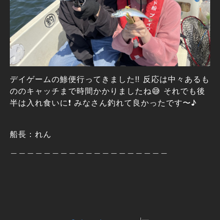
デイゲームの鯵便行ってきました‼️ 反応は中々あるも
ののキャッチまで時間かかりましたね😅 それでも後
半は入れ食いに❗️ みなさん釣れて良かったです〜♪
船長：れん
＿＿＿＿＿＿＿＿＿＿＿＿＿＿＿＿＿＿＿