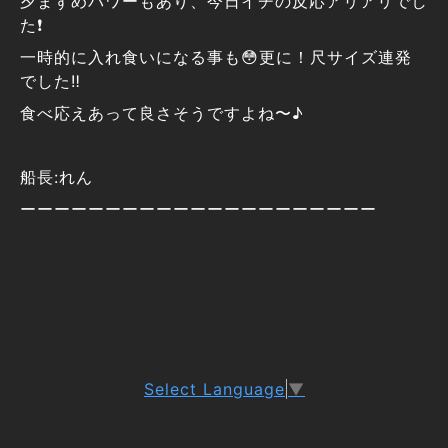
夕まずめパワーもあり、今日イチの反応アリアリでし
た❗️
一時的に入れ食いになる事も😳更に！尺サイズ連発
でした‼️
食べ応えあって良さそうですよね〜♪
船長:れん
ーーーーーーーーーーーーーーーーーーーーー
Select Language
▼