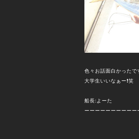
色々お話面白かったです
大学生いいなぁー❗笑
船長:よーた
ーーーーーーーーーー