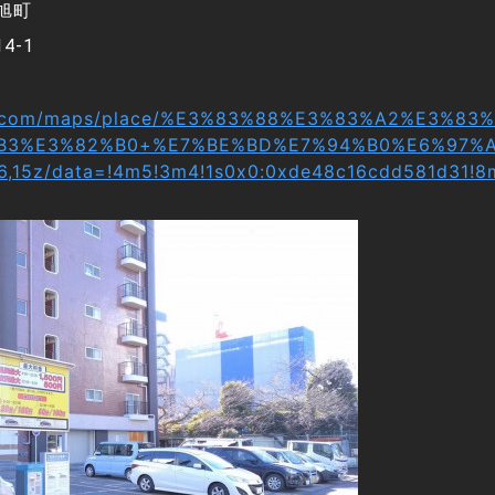
旭町
4-1
le.com/maps/place/%E3%83%88%E3%83%A2%E3%8
B3%E3%82%B0+%E7%BE%BD%E7%94%B0%E6%97%A
6,15z/data=!4m5!3m4!1s0x0:0xde48c16cdd581d31!8