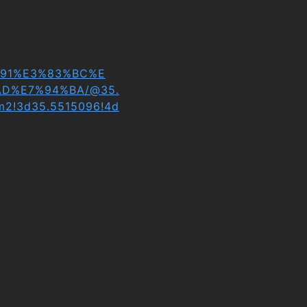
3%91%E3%83%BC%E
D%E7%94%BA/@35.
m2!3d35.5515096!4d